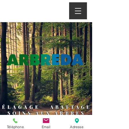
ÉLAGAGE
ABATTAGE
SOINS AUX ARBRES
PLANTATION
Téléphone
Email
Adresse